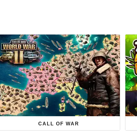
CALL OF WAR
Steige bei Call of War als ungeschlagener Heerführer
Dei