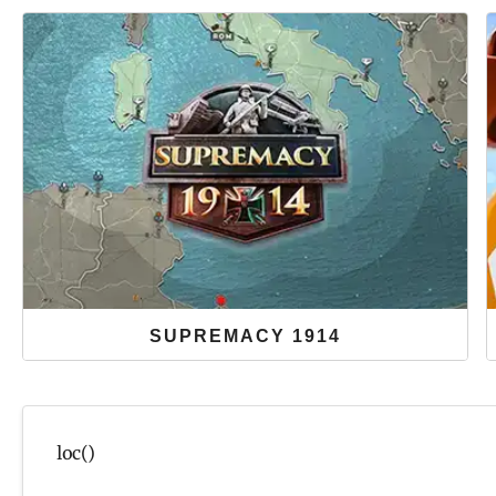
Dann spiele bei uns eine
kostenlose Runde Shakes &
Fidget
.
JETZT SPIELEN
SUPREMACY 1914
Du möchtest ein Land zum Sieg führen? Dann bei einer
kostenlosen Runde des Onlinegames Supremacy 1914
.
loc()
JETZT SPIELEN