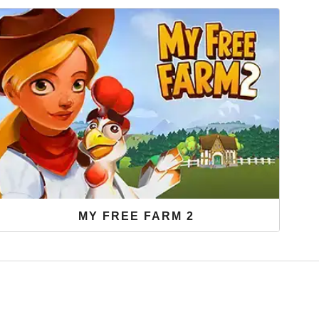
hervor -
kostenlos und ohne Download
!
Zoo
Par
JETZT SPIELEN
MY FREE FARM 2
Auf deiner Farm erwarten dich niedliche Tiere, fruchtbare
Felder und Waren, die zum Markt gebracht werden
müssen. Spiele jetzt das
kostenlose Onlinegame My Free
Farm 2
.
JETZT SPIELEN